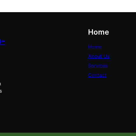
Home
a-
Home
About Us
Services
Contact
n
s