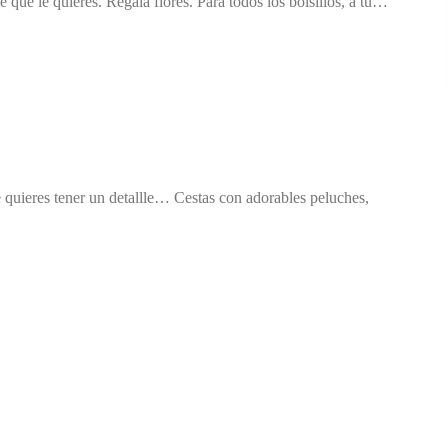
que le quieres. Regala flores. Para todos los bolsillos, a tu…
uieres tener un detallle… Cestas con adorables peluches,