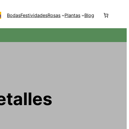
a
Bodas
Festividades
Rosas
Plantas
Blog
talles