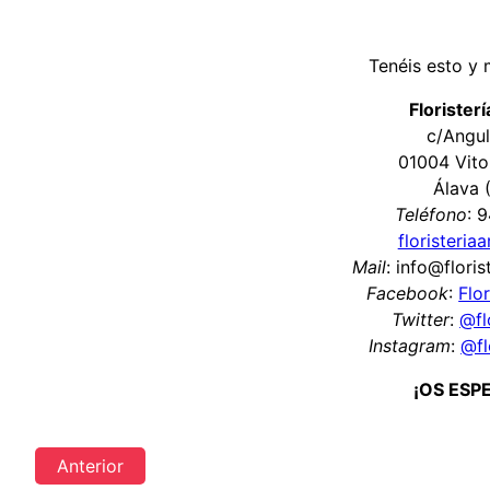
Tenéis esto y
Florister
c/Angul
01004 Vito
Álava 
Teléfono
: 
floristeria
Mail
: info@flori
Facebook
:
Flo
Twitter
:
@fl
Instagram
:
@fl
¡OS ESP
Anterior