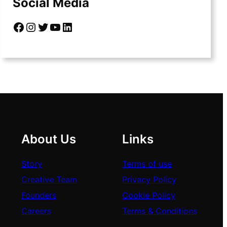
Social Media
Facebook
Instagram
Twitter
YouTube
LinkedIn
About Us
Links
Story
Terms of use
Creative Team
Privacy Policy
Founders
Cookie Policy
Careers
Terms & Conditions