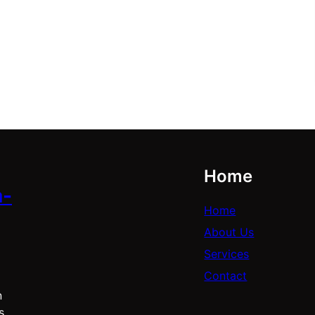
Home
a-
Home
About Us
Services
Contact
n
s