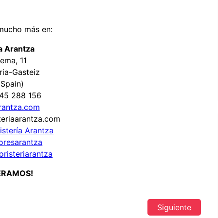
 mucho más en:
ía Arantza
ema, 11
ria-Gasteiz
(Spain)
945 288 156
arantza.com
steriaarantza.com
ristería Arantza
oresarantza
oristeriarantza
ERAMOS!
Siguiente