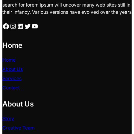
search for lorem ipsum will uncover many web sites still in
their infancy. Various versions have evolved over the years
Facebook
Instagram
LinkedIn
Twitter
YouTube
Home
Home
About Us
Services
Contact
About Us
Story
Creative Team