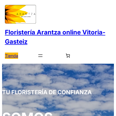
Saltar
al
contenido
Floristería Arantza online Vitoria-
Gasteiz
Tienda
TU FLORISTERÍA DE CONFIANZA