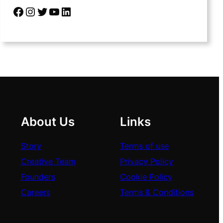
Facebook
Instagram
Twitter
YouTube
LinkedIn
About Us
Links
Story
Terms of use
Creative Team
Privacy Policy
Founders
Cookie Policy
Careers
Terms & Conditions