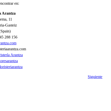
ncontrar en:
ía Arantza
ema, 11
ria-Gasteiz
(Spain)
945 288 156
arantza.com
steriaarantza.com
ristería Arantza
oresarantza
oristeriarantza
Siguiente