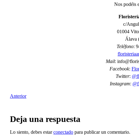
Nos podéis e
Florister
c/Angul
01004 Vito
Álava 
Teléfono
: 
floristeria
Mail
: info@flori
Facebook
:
Flo
Twitter
:
@fl
Instagram
:
@fl
Anterior
Deja una respuesta
Lo siento, debes estar
conectado
para publicar un comentario.