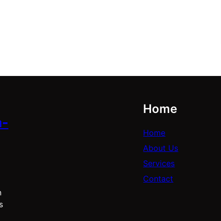
Home
a-
Home
About Us
Services
Contact
n
s