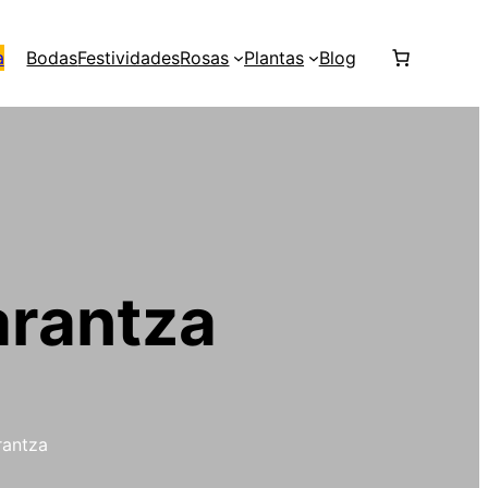
a
Bodas
Festividades
Rosas
Plantas
Blog
 arantza
arantza