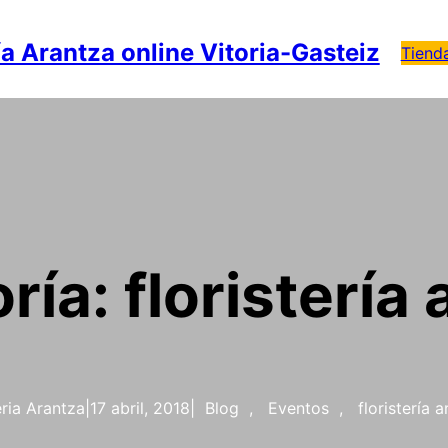
ía Arantza online Vitoria-Gasteiz
Tiend
ría:
floristería
eria Arantza
|
17 abril, 2018
|
Blog
, 
Eventos
, 
floristería 