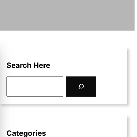
Search Here
S
e
a
r
c
h
Categories