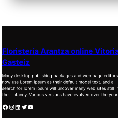
Floristería Arantza online Vitori
Gasteiz
Many desktop publishing packages and web page editors
now use Lorem Ipsum as their default model text, and a
search for lorem ipsum will uncover many web sites still i
their infancy. Various versions have evolved over the year
Facebook
Instagram
LinkedIn
Twitter
YouTube