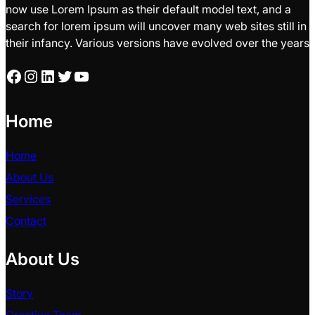
now use Lorem Ipsum as their default model text, and a
search for lorem ipsum will uncover many web sites still in
their infancy. Various versions have evolved over the years
Facebook
Instagram
LinkedIn
Twitter
YouTube
Home
Home
About Us
Services
Contact
About Us
Story
Creative Team