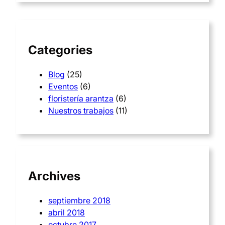
c
h
Categories
Blog
(25)
Eventos
(6)
floristería arantza
(6)
Nuestros trabajos
(11)
Archives
septiembre 2018
abril 2018
octubre 2017