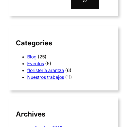
e
a
r
c
h
Categories
Blog
(25)
Eventos
(6)
floristería arantza
(6)
Nuestros trabajos
(11)
Archives