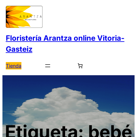
Saltar
al
contenido
Floristería Arantza online Vitoria-
Gasteiz
Tienda
Etiqueta:
bebé