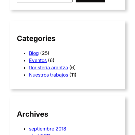
a
r
c
h
Categories
Blog
(25)
Eventos
(6)
floristería arantza
(6)
Nuestros trabajos
(11)
Archives
septiembre 2018