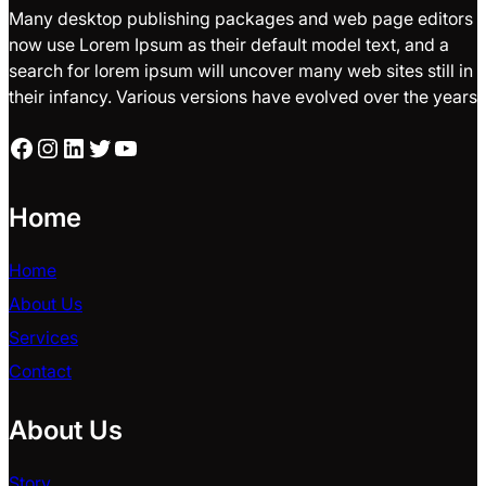
Many desktop publishing packages and web page editors
now use Lorem Ipsum as their default model text, and a
search for lorem ipsum will uncover many web sites still in
their infancy. Various versions have evolved over the years
Facebook
Instagram
LinkedIn
Twitter
YouTube
Home
Home
About Us
Services
Contact
About Us
Story