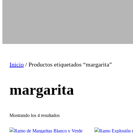
Inicio
/ Productos etiquetados “margarita”
margarita
O
Mostrando los 4 resultados
r
d