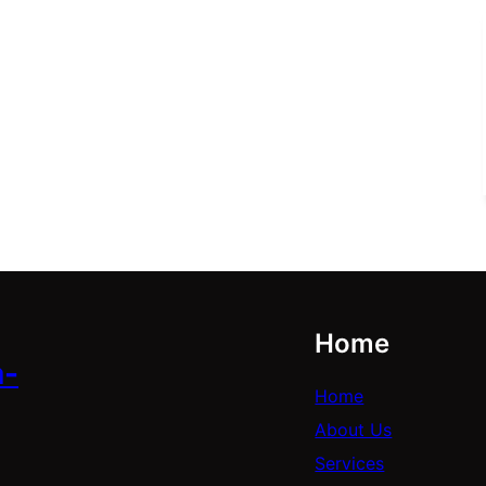
Home
a-
Home
About Us
Services