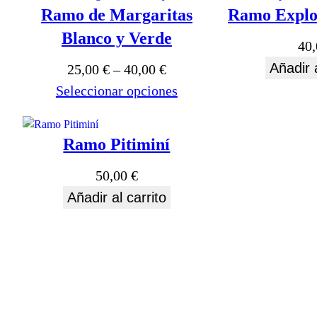
e
Ramo de Margaritas
Ramo Explos
n
Blanco y Verde
a
40
d
Añadir a
R
25,00
€
–
40,00
€
o
a
Seleccionar opciones
p
n
o
r
g
Ramo Pitiminí
l
o
o
d
50,00
€
s
e
ú
Añadir al carrito
l
p
t
r
i
e
m
c
o
s
i