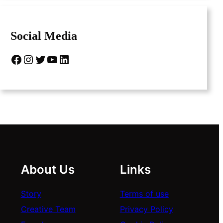
Social Media
Facebook
Instagram
Twitter
YouTube
LinkedIn
About Us
Links
Story
Terms of use
Creative Team
Privacy Policy