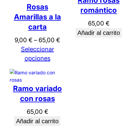
Ramo rosas
d
e
Rosas
ú
romántico
e
l
p
Amarillas a la
t
p
65,00
€
r
carta
i
r
Añadir al carrito
e
m
R
9,00
€
–
65,00
€
e
c
o
a
Seleccionar
c
s
i
n
opciones
i
o
g
o
s
o
s
:
d
:
Ramo variado
d
e
d
e
con rosas
p
e
s
65,00
€
r
s
d
Añadir al carrito
e
d
e
c
e
9