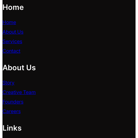
Home
Home
About Us
Services
Contact
About Us
Story
Creative Team
Founders
Careers
Links