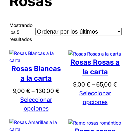
Rosas
Mostrando
los 5
O
resultados
r
d
e
Rosas Rosas a
n
Rosas Blancas
la carta
a
a la carta
d
R
9,00
€
–
65,00
€
o
R
9,00
€
–
130,00
€
a
Seleccionar
p
a
Seleccionar
n
opciones
o
n
opciones
r
g
l
g
o
o
o
d
s