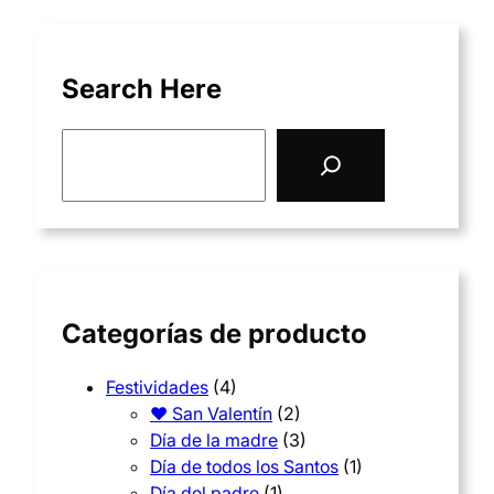
i
9
,
o
,
0
s
0
Search Here
0
:
0
S
d
€
e
e
€
h
a
s
h
a
r
d
a
c
s
h
e
s
t
9
t
a
Categorías de producto
,
a
6
0
1
5
Festividades
(4)
0
3
❤ San Valentín
(2)
,
Día de la madre
(3)
0
0
Día de todos los Santos
(1)
€
,
0
Día del padre
(1)