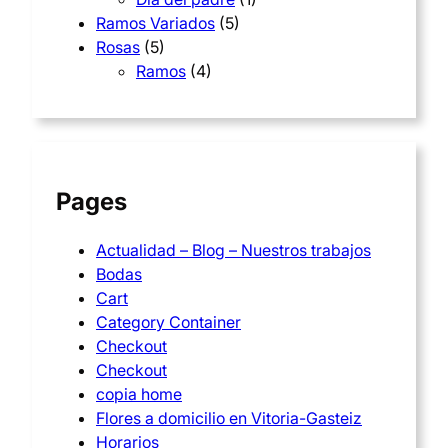
h
0
Ramos Variados
(5)
a
0
Rosas
(5)
€
Ramos
(4)
s
t
€
a
6
5
Pages
,
Actualidad – Blog – Nuestros trabajos
0
Bodas
0
Cart
Category Container
€
Checkout
Checkout
copia home
Flores a domicilio en Vitoria-Gasteiz
Horarios